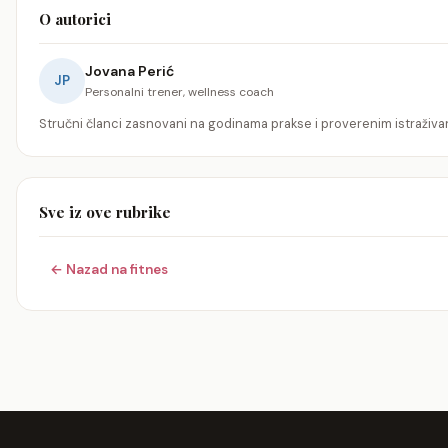
O autorici
Jovana Perić
JP
Personalni trener, wellness coach
Stručni članci zasnovani na godinama prakse i proverenim istraživa
Sve iz ove rubrike
← Nazad na fitnes