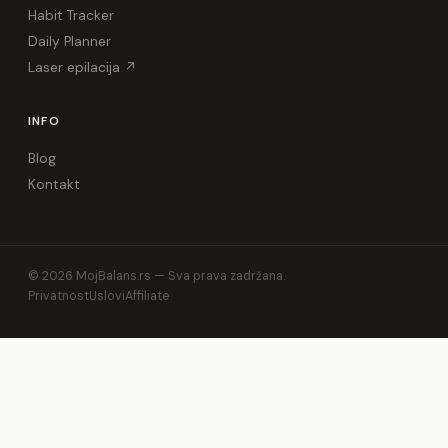
Habit Tracker
Daily Planner
Laser epilacija ↗
INFO
Blog
Kontakt
© 2026 MojBalans.rs — Sva prava zadržana.
Privatnost
Uslovi
Affiliate