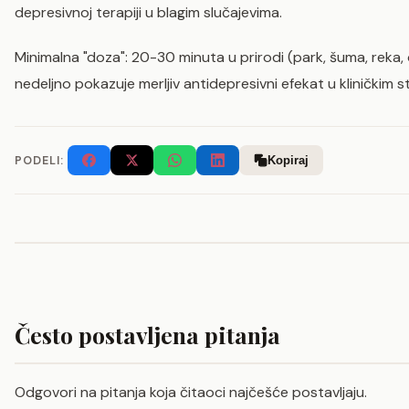
depresivnoj terapiji u blagim slučajevima.
Minimalna "doza": 20-30 minuta u prirodi (park, šuma, reka, 
nedeljno pokazuje merljiv antidepresivni efekat u kliničkim s
PODELI:
Kopiraj
Često postavljena pitanja
Odgovori na pitanja koja čitaoci najčešće postavljaju.