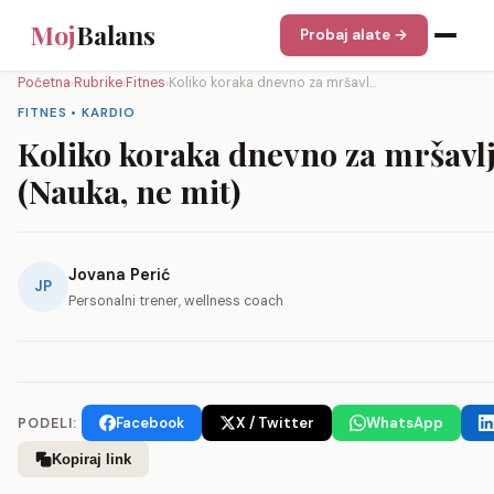
Moj
Balans
Probaj alate →
Početna
Rubrike
Fitnes
Koliko koraka dnevno za mršavl...
›
›
›
FITNES • KARDIO
Koliko koraka dnevno za mršavl
(Nauka, ne mit)
Jovana Perić
JP
Personalni trener, wellness coach
Facebook
X / Twitter
WhatsApp
PODELI:
Kopiraj link