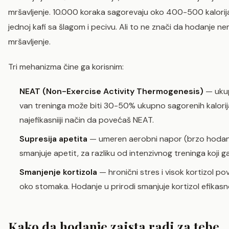
mršavljenje. 10.000 koraka sagorevaju oko 400-500 kalori
jednoj kafi sa šlagom i pecivu. Ali to ne znači da hodanje n
mršavljenje.
Tri mehanizma čine ga korisnim:
NEAT (Non-Exercise Activity Thermogenesis)
— ukup
van treninga može biti 30-50% ukupno sagorenih kalorij
najefikasniiji način da povećaš NEAT.
Supresija apetita
— umeren aerobni napor (brzo hodan
smanjuje apetit, za razliku od intenzivnog treninga koji g
Smanjenje kortizola
— hronični stres i visok kortizol p
oko stomaka. Hodanje u prirodi smanjuje kortizol efikasno
Kako da hodanje zaista radi za tebe