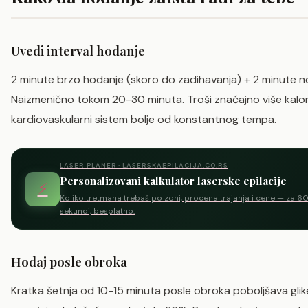
Uvedi interval hodanje
2 minute brzo hodanje (skoro do zadihavanja) + 2 minute 
Naizmenično tokom 20-30 minuta. Troši značajno više kalorij
kardiovaskularni sistem bolje od konstantnog tempa.
LASER PLANER · LASERSKAEPILACIJA.CO.RS
Personalizovani kalkulator laserske epilacije
⚡
Koliko tretmana trebaš po zoni, procena trajanja i cene — za 6
sekundi, besplatno.
Hodaj posle obroka
Kratka šetnja od 10-15 minuta posle obroka poboljšava glik