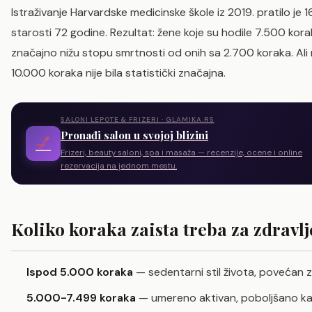
Istraživanje Harvardske medicinske škole iz 2019. pratilo je
starosti 72 godine. Rezultat: žene koje su hodile 7.500 kor
značajno nižu stopu smrtnosti od onih sa 2.700 koraka. Ali 
10.000 koraka nije bila statistički značajna.
SALONI LEPOTE & FRIZERI · GLAMIKA.RS
Pronađi salon u svojoj blizini
💅
Frizeri, beauty saloni, spa i masaža — recenzije, ocene i online
rezervacija na jednom mestu.
Koliko koraka zaista treba za zdravlj
Ispod 5.000 koraka
— sedentarni stil života, povećan z
5.000-7.499 koraka
— umereno aktivan, poboljšano ka