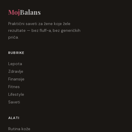
Moj
Balans
Praktični saveti za žene koje žele
rezultate — bez fluff-a, bez generičkih
priča.
RUBRIKE
Lepota
Zdravlje
Finansije
Fitnes
Lifestyle
Saveti
ALATI
Rutina kože