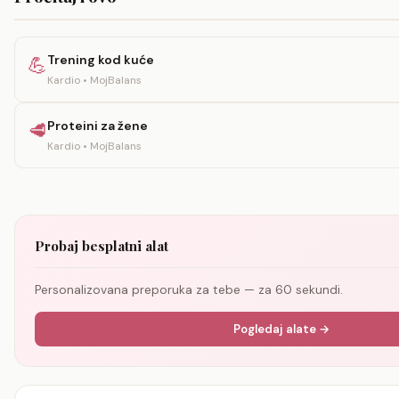
Trening kod kuće
💪
Kardio • MojBalans
Proteini za žene
🥩
Kardio • MojBalans
Probaj besplatni alat
Personalizovana preporuka za tebe — za 60 sekundi.
Pogledaj alate →