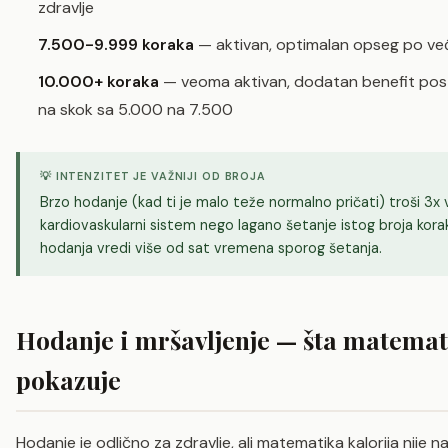
zdravlje
7.500-9.999 koraka
— aktivan, optimalan opseg po veći
10.000+ koraka
— veoma aktivan, dodatan benefit posto
na skok sa 5.000 na 7.500
💡 INTENZITET JE VAŽNIJI OD BROJA
Brzo hodanje (kad ti je malo teže normalno pričati) troši 3x vi
kardiovaskularni sistem nego lagano šetanje istog broja kor
hodanja vredi više od sat vremena sporog šetanja.
Hodanje i mršavljenje — šta matemat
pokazuje
Hodanje je odlično za zdravlje, ali matematika kalorija nije n