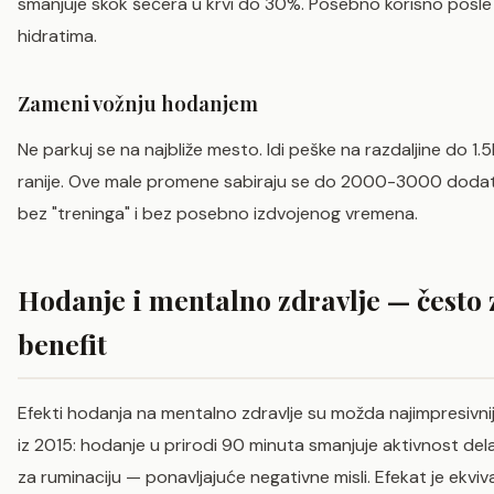
smanjuje skok šećera u krvi do 30%. Posebno korisno posle
hidratima.
Zameni vožnju hodanjem
Ne parkuj se na najbliže mesto. Idi peške na razdaljine do 1.
ranije. Ove male promene sabiraju se do 2000-3000 doda
bez "treninga" i bez posebno izdvojenog vremena.
Hodanje i mentalno zdravlje — često
benefit
Efekti hodanja na mentalno zdravlje su možda najimpresivniji
iz 2015: hodanje u prirodi 90 minuta smanjuje aktivnost d
za ruminaciju — ponavljajuće negativne misli. Efekat je ekviv